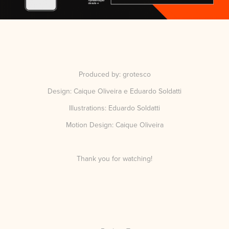
Produced by:
grotesco
Design:
Caique Oliveira
e
Eduardo Soldatti
Illustrations:
Eduardo Soldatti
Motion Design:
Caique Oliveira
Thank you for watching!