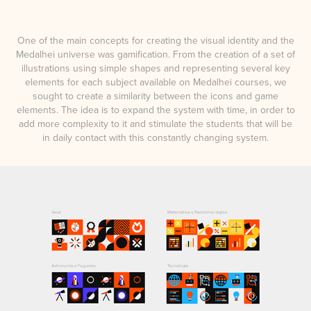
One of the main concepts for crea
ting t
he visual identity and the
Medalhei universe was gamification. From the creation of a set of
illustrations using simple shapes and representing several key
elements for each subject available on Medalhei courses, we
sought to create a similarity between the icons and game
elements. The idea is to expand the system with time, in order to
add more complexity to it and stimulate the students that will be
in daily contact with this constantly changing system.