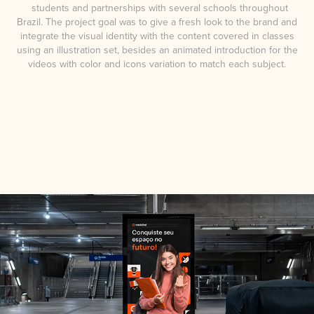
students and partnerships with several schools throughout
Brazil. The project goal was to give a fresh look to the brand and
integrate the visual identity with the content covered in classes
using an illustration set,
besides an animated introduction for the
videos
with color and icons variation to match each subject.