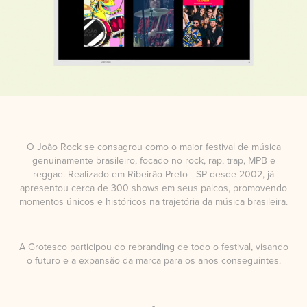
O João Rock se consagrou como o maior festival de música
genuinamente brasileiro, focado no rock, rap, trap, MPB e
reggae. Realizado em Ribeirão Preto - SP desde 2002, já
apresentou cerca de 300 shows em seus palcos, promovendo
momentos únicos e históricos na trajetória da música brasileira.
A Grotesco participou do rebranding de todo o festival, visando
o futuro e a expansão da marca para os anos conseguintes.
-